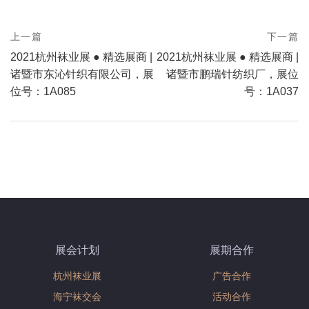
prev
上一篇
下一篇
Post
postPrevious
next
2021杭州袜业展 ● 精选展商 |
2021杭州袜业展 ● 精选展商 |
page
navigation
postNext
诸暨市东沁针织有限公司，展
诸暨市鹏瑞针纺织厂，展位
page
位号：1A085
号：1A037
展会计划
展期合作
杭州袜业展
广告合作
海宁袜交会
活动合作