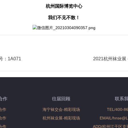
杭州国际博览中心
我们不见不散！
next
：1A071
2021杭州袜业展
postNext
page
合作
往届回顾
联系
合作
海宁袜交会-精彩现场
TEL/400-8
合作
杭州袜业展-精彩现场
EMAIL/hnse@Li
合作
ADD/杭州江干区克