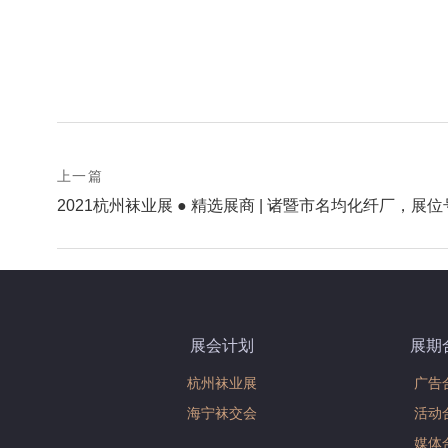
prev
上一篇
Post
postPrevious
2021杭州袜业展 ● 精选展商 | 诸暨市名均化纤厂，展位号
page
navigation
展会计划
展期
杭州袜业展
广告
海宁袜交会
活动
媒体