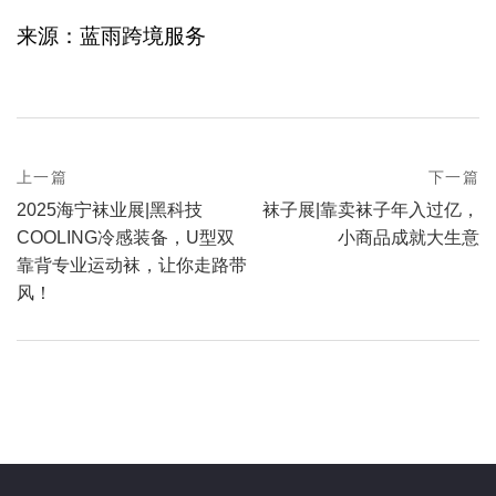
来源：蓝雨跨境服务
prev
上一篇
下一篇
Post
postPrevious
next
2025海宁袜业展|黑科技
袜子展|靠卖袜子年入过亿，
page
navigation
postNext
COOLING冷感装备，U型双
小商品成就大生意
page
靠背专业运动袜，让你走路带
风！