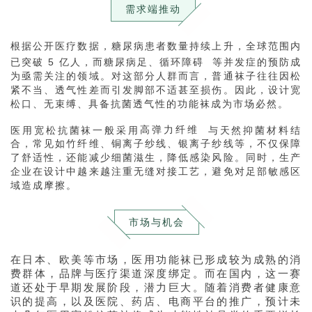
需求端推动
根据公开医疗数据，糖尿病患者数量持续上升，全球范围内
已突破 5 亿人，而糖尿病足、
循环障碍
等并发症的预防成
为亟需关注的领域。对这部分人群而言，普通袜子往往因松
紧不当、透气性差而引发脚部不适甚至损伤。因此，设计宽
松口、无束缚、具备抗菌透气性的功能袜成为市场必然。
医用宽松抗菌袜一般采用
高弹力纤维
与天然抑菌材料结
合，常见如竹纤维、铜离子纱线、银离子纱线等，不仅保障
了舒适性，还能减少细菌滋生，降低感染风险。同时，生产
企业在设计中越来越注重无缝对接工艺，避免对足部敏感区
域造成摩擦。
市场与机会
在日本、欧美等市场，医用功能袜已形成较为成熟的消
费群体，品牌与医疗渠道深度绑定。而在国内，这一赛
道还处于早期发展阶段，潜力巨大。随着消费者健康意
识的提高，以及医院、药店、电商平台的推广，预计未