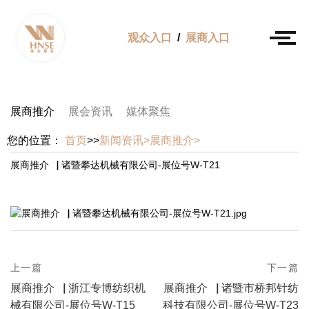
观众入口
/
展商入口
展商推介
展会资讯
媒体聚焦
您的位置：
首页
>>
新闻资讯>
展商推介>
展商推介▕ 诸暨攀达机械有限公司-展位号W-T21
prev
上一篇
下一篇
Post
postPrevious
next
展商推介▕ 浙江专博纺织机
展商推介▕ 诸暨市桥邦针纺
page
navigation
postNext
械有限公司-展位号W-T15
科技有限公司-展位号W-T23