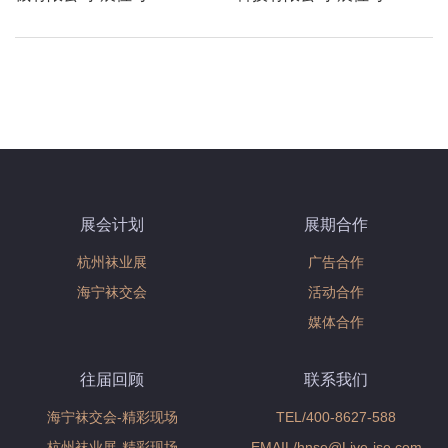
page
展会计划
展期合作
杭州袜业展
广告合作
海宁袜交会
活动合作
媒体合作
往届回顾
联系我们
海宁袜交会-精彩现场
TEL/400-8627-588
杭州袜业展-精彩现场
EMAIL/hnse@Liye-ise.com