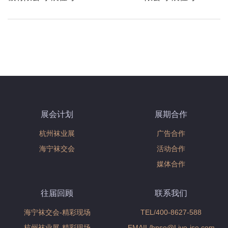
page
展会计划
展期合作
杭州袜业展
广告合作
海宁袜交会
活动合作
媒体合作
往届回顾
联系我们
海宁袜交会-精彩现场
TEL/400-8627-588
杭州袜业展-精彩现场
EMAIL/hnse@Liye-ise.com