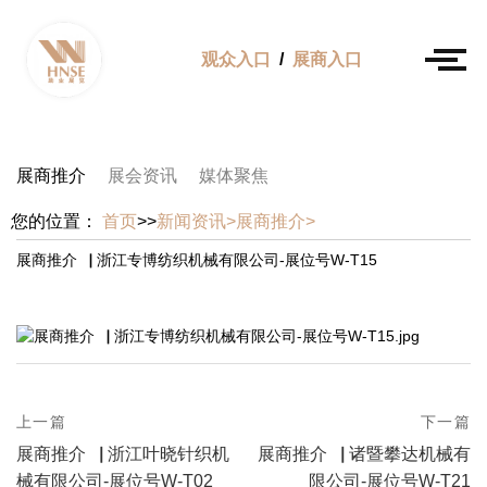
观众入口
/
展商入口
展商推介
展会资讯
媒体聚焦
您的位置：
首页
>>
新闻资讯>
展商推介>
展商推介▕ 浙江专博纺织机械有限公司-展位号W-T15
prev
上一篇
下一篇
Post
postPrevious
next
展商推介▕ 浙江叶晓针织机
展商推介▕ 诸暨攀达机械有
page
navigation
postNext
械有限公司-展位号W-T02
限公司-展位号W-T21