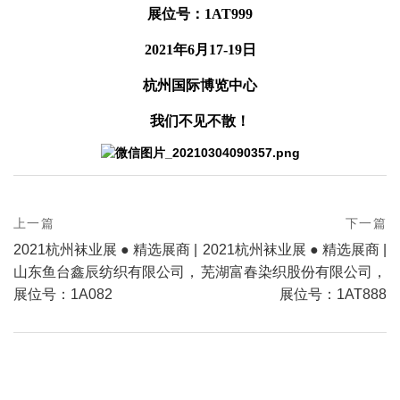
展位号：1AT999
2021年6月17-19日
杭州国际博览中心
我们不见不散！
prev
上一篇
下一篇
Post
postPrevious
next
2021杭州袜业展 ● 精选展商 |
2021杭州袜业展 ● 精选展商 |
page
navigation
postNext
山东鱼台鑫辰纺织有限公司，
芜湖富春染织股份有限公司，
page
展位号：1A082
展位号：1AT888