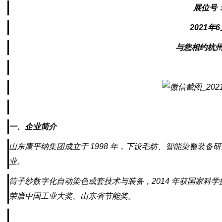
展位号：
2021年6
与您相约杭
一、企业简介
山东康平纳集团成立于 1998 年，下设毛纺、智能染整装
业。
筒子纱数字化自动染色成套技术与装备，2014 年获国家科学
荣膺中国工业大奖、山东省节能奖。