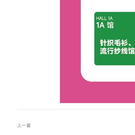
prev
上一篇
Post
postPrevious