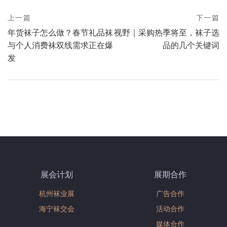
prev
上一篇
下一篇
Post
postPrevious
next
年货袜子怎么做？春节礼品袜
视野｜采购热季将至，袜子选
page
navigation
postNext
与个人消费袜双线需求正在爆
品的几个关键词
page
发
展会计划
展期合作
杭州袜业展
广告合作
海宁袜交会
活动合作
媒体合作