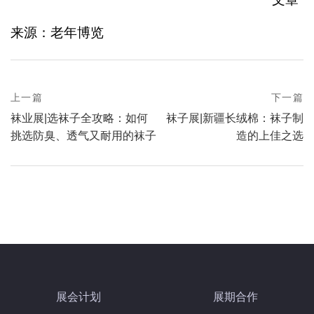
来源：老年博览
prev
上一篇
下一篇
Post
postPrevious
next
袜业展|选袜子全攻略：如何
袜子展|新疆长绒棉：袜子制
page
navigation
postNext
挑选防臭、透气又耐用的袜子
造的上佳之选
page
展会计划
展期合作