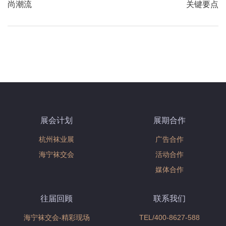
page
navigation
postNext
尚潮流
关键要点
page
展会计划
展期合作
杭州袜业展
广告合作
海宁袜交会
活动合作
媒体合作
往届回顾
联系我们
海宁袜交会-精彩现场
TEL/400-8627-588