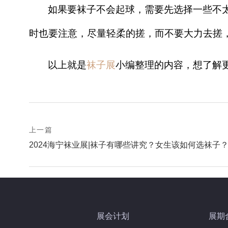
如果要袜子不会起球，需要先选择一些不
时也要注意，尽量轻柔的搓，而不要大力去搓
以上就是
袜子展
小编整理的内容，想了解
prev
上一篇
Post
postPrevious
2024海宁袜业展|袜子有哪些讲究？女生该如何选袜子
page
navigation
展会计划
展期