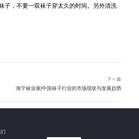
袜子，不要一双袜子穿太久的时间。另外清洗
下一篇
next
海宁袜业展|中国袜子行业的市场现状与发展趋势
postNext
page
我们