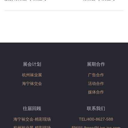
page
展会计划
展期合作
杭州袜业展
广告合作
海宁袜交会
活动合作
媒体合作
往届回顾
联系我们
海宁袜交会-精彩现场
TEL/400-8627-588
杭州袜业展-精彩现场
EMAIL/hnse@Liye-ise.com