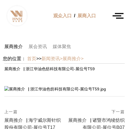
观众入口
/
展商入口
展商推介
展会资讯
媒体聚焦
您的位置：
首页
>>
新闻资讯>
展商推介>
展商推介▕ 浙江华油色纺科技有限公司-展位号T59
prev
上一篇
下一篇
Post
postPrevious
next
展商推介▕ 海宁威尔斯针织
展商推介▕ 诸暨市鸿绫纺织
page
navigation
postNext
股份有限公司-展位号T17
有限公司-展位号B07