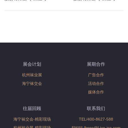
page
展会计划
展期合作
杭州袜业展
广告合作
海宁袜交会
活动合作
媒体合作
往届回顾
联系我们
海宁袜交会-精彩现场
TEL/400-8627-588
杭州袜业展-精彩现场
EMAIL/hnse@Liye-ise.com