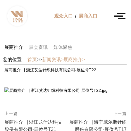
观众入口
/
展商入口
展商推介
展会资讯
媒体聚焦
您的位置：
首页
>>
新闻资讯>
展商推介>
展商推介▕ 浙江艾达针织科技有限公司-展位号T22
prev
上一篇
下一篇
Post
postPrevious
next
展商推介▕ 浙江龙仕达科技
展商推介▕ 海宁威尔斯针织
page
navigation
postNext
股份有限公司-展位号T31
股份有限公司-展位号T17