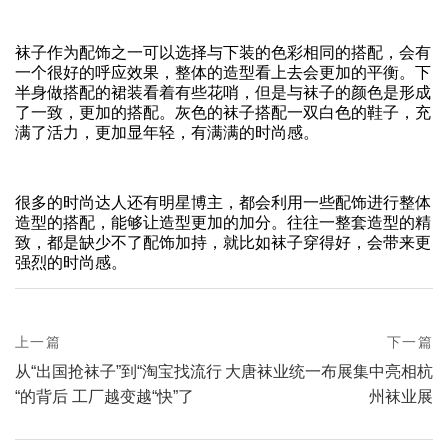
袜子作为配饰之一可以选择与下装的色彩相同的搭配，会有
一个很好的呼应效果，整体的造型看上去会更加的平衡。下
半身做搭配的裙装看着有些花哨，但是与袜子的颜色是形成
了一致，更加的搭配。灰色的袜子搭配一双白色的鞋子，充
满了活力，更加显年轻，有满满的时尚感。
很多的时尚达人还有明星博主，都会利用一些配饰进行整体
造型的搭配，能够让造型更加的加分。往往一整套造型的精
致，都是缺少不了配饰加持，就比如袜子穿得好，会带来更
强烈的时尚感。
prev
上一篇
下一篇
Post
postPrevious
next
从“出国抢袜子”到“淘宝找流行
大唐袜业统一布展集中亮相杭
page
navigation
postNext
“的背后 工厂越变越“快”了
州袜业展
page