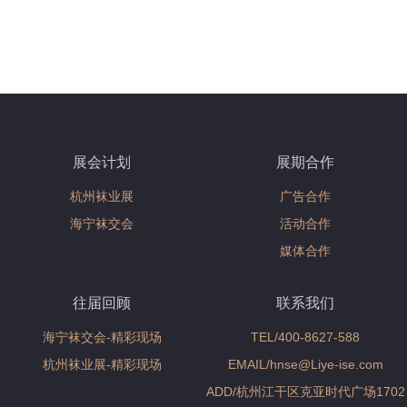
展会计划
展期合作
杭州袜业展
广告合作
海宁袜交会
活动合作
媒体合作
往届回顾
联系我们
海宁袜交会-精彩现场
TEL/400-8627-588
杭州袜业展-精彩现场
EMAIL/hnse@Liye-ise.com
ADD/杭州江干区克亚时代广场1702