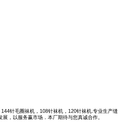
44针毛圈袜机，108针袜机，120针袜机.专业生产缝
发展，以服务赢市场．本厂期待与您真诚合作。