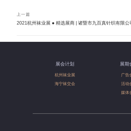
prev
上一篇
Post
postPrevious
2021杭州袜业展 ● 精选展商 | 诸暨市九百真针织有限公
page
navigation
展会计划
展期
杭州袜业展
广告
海宁袜交会
活动
媒体