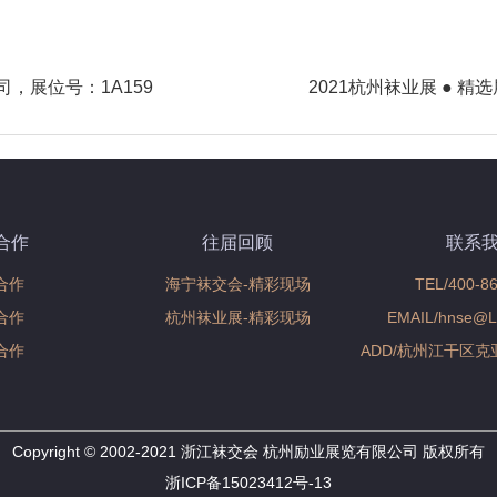
next
司，展位号：1A159
2021杭州袜业展 ● 精
postNext
page
合作
往届回顾
联系
合作
海宁袜交会-精彩现场
TEL/400-8
合作
杭州袜业展-精彩现场
EMAIL/hnse@Li
合作
ADD/杭州江干区克
Copyright © 2002-2021 浙江袜交会 杭州励业展览有限公司 版权所有
浙ICP备15023412号-13