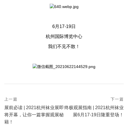
6月17-19日
杭州国际博览中心
我们不见不散！
prev
上一篇
下一篇
Post
postPrevious
next
展前必读 | 2021杭州袜业展即
终极观展指南 | 2021杭州袜业
page
navigation
postNext
将开幕，让你一篇掌握观展秘
展6月17-19日隆重登场！
page
籍！