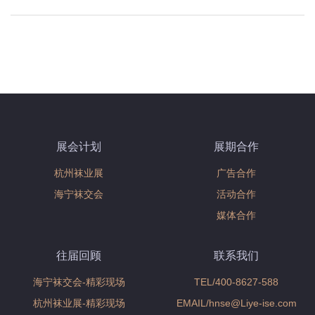
展会计划
展期合作
杭州袜业展
广告合作
海宁袜交会
活动合作
媒体合作
往届回顾
联系我们
海宁袜交会-精彩现场
TEL/400-8627-588
杭州袜业展-精彩现场
EMAIL/hnse@Liye-ise.com