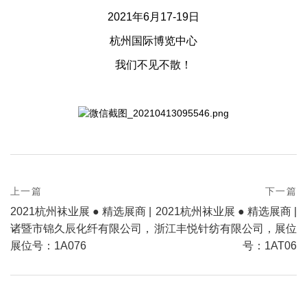
2021年6月17-19日
杭州国际博览中心
我们不见不散！
prev
上一篇
下一篇
Post
postPrevious
next
2021杭州袜业展 ● 精选展商 |
2021杭州袜业展 ● 精选展商 |
page
navigation
postNext
诸暨市锦久辰化纤有限公司，
浙江丰悦针纺有限公司，展位
page
展位号：1A076​
号：1AT06